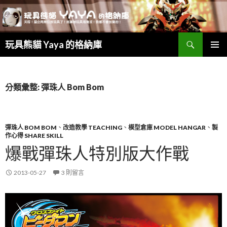
搜
玩具熊貓 Yaya 的格納庫
尋
跳
主要選單
至
主
要
分類彙整: 彈珠人 Bom Bom
內
容
彈珠人 BOM BOM
、
改造教學 TEACHING
、
模型倉庫 MODEL HANGAR
、
製
作心得 SHARE SKILL
爆戰彈珠人特別版大作戰
2013-05-27
3 則留言