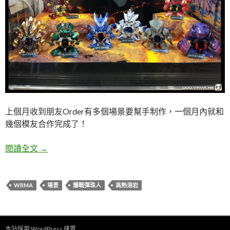
上個月收到朋友Order有多個場景要幫手制作，一個月內就和
幾個模友合作完成了！
爆戰彈珠人～高熱溶岩場景製作心得！
閱讀全文
→
WBMA
場景
爆戰彈珠人
高熱溶岩
本站採用 WordPress 建置