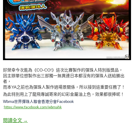
好榮幸今次能為
《CO-CO!》
這次比賽製作的
彈珠人特別版
獎品，
因主辦單位想製作出三部獨一無異連日本都沒有的彈珠人送給勝出
者，
而本YA之前也為彈珠人製作過場景關係，所以接到這重要任務了！
為此特別用上了龍飛專誠寄來的幻彩金屬油上色，效果都很捧呢！
Wbma世界彈珠人聯會香港分會Facebook
:
https://www.facebook.com/wbmahk
爆戰彈珠人特別版大作戰
閱讀全文
→