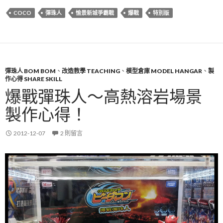
COCO
彈珠人
愉景新城爭霸戰
爆戰
特別版
彈珠人 BOM BOM
、
改造教學 TEACHING
、
模型倉庫 MODEL HANGAR
、
製
作心得 SHARE SKILL
爆戰彈珠人～高熱溶岩場景
製作心得！
2012-12-07
2 則留言