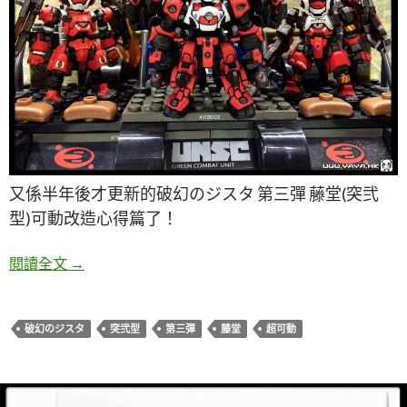
又係半年後才更新的破幻のジスタ 第三彈 藤堂(突弐
型)可動改造心得篇了！
破幻のジスタ 第三彈 藤堂(突弐型)可動改造
閱讀全文
→
破幻のジスタ
突弐型
第三彈
藤堂
超可動