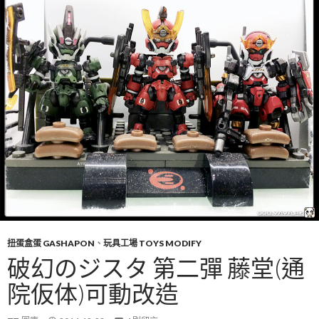
扭蛋盒蛋 GASHAPON
、
玩具工場 TOYS MODIFY
破幻のジスタ 第二彈 藤堂(通
院仮体)可動改造