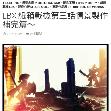
TEACHING
、
模型倉庫 MODEL HANGAR
、
玩具工場 TOYS MODIFY
、
紙箱
戰機 LBX
、
製作心得 SHARE SKILL
、
重點作品展 EXHIBITION OF WORKS
LBX 紙箱戰機第三話情景製作
補完篇～
2011-10-21
21 則留言