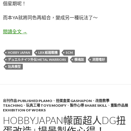
個星期呢！
而本YA就將同色再組合，變成另一種玩法了～
亂砌デュエルナイツ外伝Metal WarriorS+2週雜記
閱讀全文
→
HOBBY JAPAN
LBX 紙箱戰機
SCM
デュエルナイツ外伝 METAL WARRIORS
模魂誌
消閒嗜好
玩具模型
出刊作品 PUBLISHED PLAMO
、
扭蛋盒蛋 GASHAPON
、
改造教學
TEACHING
、
玩具工場 TOYS MODIFY
、
製作心得 SHARE SKILL
、
重點作品展
EXHIBITION OF WORKS
HOBBYJAPAN幪面超人DG扭
蛋改造+場景製作心得！