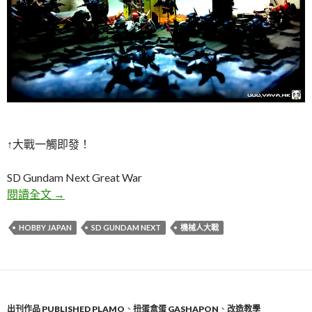
↑大戰一觸即發！
SD Gundam Next Great War
超級 SD Gundam Next 大戰！+ 製作篇
閱讀全文
→
HOBBY JAPAN
SD GUNDAM NEXT
機械人大戰
出刊作品 PUBLISHED PLAMO
、
扭蛋盒蛋 GASHAPON
、
改造教學