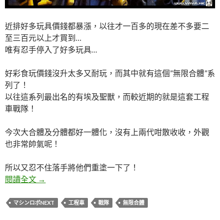
近排好多玩具價錢都暴漲，以往才一百多的現在差不多要二
至三百元以上才買到…
唯有忍手停入了好多玩具…
好彩食玩價錢沒升太多又耐玩，而其中就有這個”無限合體”系
列了！
以往這系列最出名的有埃及聖獸，而較近期的就是這套工程
車戰隊！
今次大合體及分體都好一體化，沒有上兩代咁散收收，外觀
也非常帥氣呢！
所以又忍不住落手將他們重塗一下了！
無限合體：萬能之工程車戰隊
閱讀全文
→
マシンロボNEXT
工程車
戰隊
無限合體