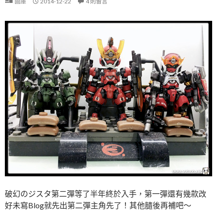
圖庫
2014-12-22
4 則留言
破幻のジスタ第二彈等了半年終於入手，第一彈還有幾款改
好未寫Blog就先出第二彈主角先了！其他膸後再補吧～