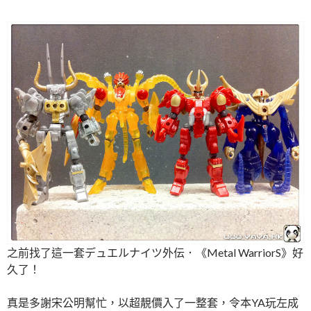
之前找了這一套デュエルナイツ外伝．《Metal WarriorS》好
久了！
真是多謝宋公明幫忙，以超靚價入了一整套，令本YA玩左成