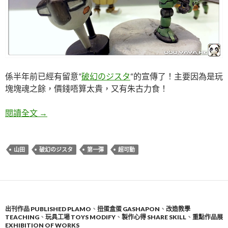
係半年前已經有留意”
破幻のジスタ
“的宣傳了！主要因為是玩
塊塊魂之餘，價錢唔算太貴，又有朱古力食！
破幻のジスタ Part1 山田 超可動！
閱讀全文
→
山田
破幻のジスタ
第一彈
超可動
出刊作品 PUBLISHED PLAMO
、
扭蛋盒蛋 GASHAPON
、
改造教學
TEACHING
、
玩具工場 TOYS MODIFY
、
製作心得 SHARE SKILL
、
重點作品展
EXHIBITION OF WORKS