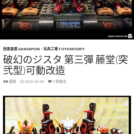
扭蛋盒蛋 GASHAPON
、
玩具工場 TOYS MODIFY
破幻のジスタ 第三彈 藤堂(突
弐型)可動改造
圖庫
2015-05-09
5 則留言