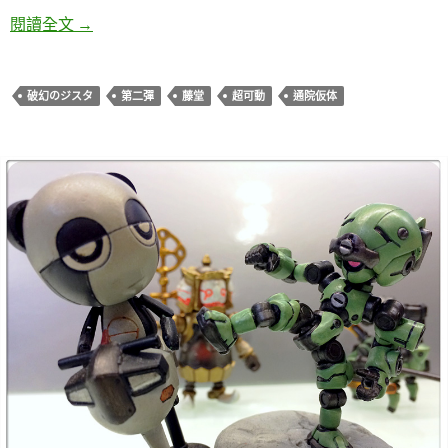
破幻のジスタ 第二彈 藤堂(通院仮体)可動改造
閱讀全文
→
破幻のジスタ
第二彈
藤堂
超可動
通院仮体