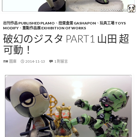
出刊作品 PUBLISHED PLAMO
、
扭蛋盒蛋 GASHAPON
、
玩具工場 TOYS
MODIFY
、
重點作品展 EXHIBITION OF WORKS
破幻のジスタ PART1 山田 超
可動！
圖庫
2014-11-13
1 則留言