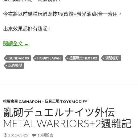
今次將以前幾種玩過既技巧(改燈+螢光油)組合一齊用，
出來效果都好有趣呢！
用扭蛋整個00q電影最終戰情景!
閱讀全文
→
GUNDAM 00
HOBBY JAPAN
扭蛋戰 士NEXT 02
消閒嗜好
玩具模型
扭蛋盒蛋 GASHAPON
、
玩具工場 TOYS MODIFY
亂砌デュエルナイツ外伝
METAL WARRIORS+2週雜記
2011-03-25
10 則留言