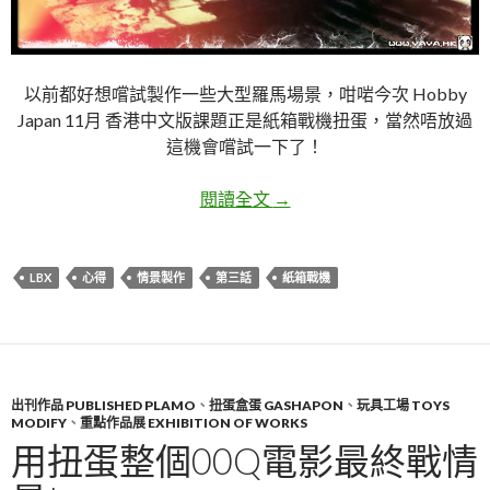
以前都好想嚐試製作一些大型羅馬場景，咁啱今次 Hobby
Japan 11月 香港中文版課題正是紙箱戰機扭蛋，當然唔放過
這機會嚐試一下了！
LBX 紙箱戰機第三話情景
閱讀全文
→
LBX
心得
情景製作
第三話
紙箱戰機
出刊作品 PUBLISHED PLAMO
、
扭蛋盒蛋 GASHAPON
、
玩具工場 TOYS
MODIFY
、
重點作品展 EXHIBITION OF WORKS
用扭蛋整個00Q電影最終戰情