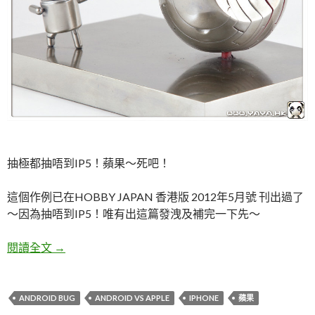
抽極都抽唔到IP5！蘋果～死吧！
這個作例已在HOBBY JAPAN 香港版 2012年5月號 刊出過了
～因為抽唔到IP5！唯有出這篇發洩及補完一下先～
Android VS Apple 抽唔到IP5！唯有出這篇切蘋果
閱讀全文
→
ANDROID BUG
ANDROID VS APPLE
IPHONE
蘋果