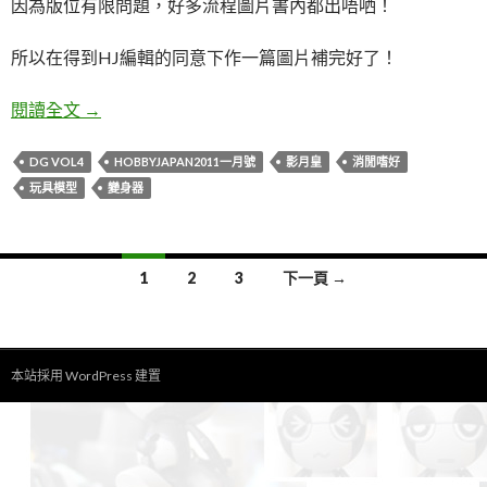
因為版位有限問題，好多流程圖片書內都出唔哂！
所以在得到HJ編輯的同意下作一篇圖片補完好了！
HobbyJapan幪面超人DG扭蛋改造+場景製作心得！
閱讀全文
→
DG VOL4
HOBBYJAPAN2011一月號
影月皇
消閒嗜好
玩具模型
變身器
文
1
2
3
下一頁 →
章
導
本站採用 WordPress 建置
覽