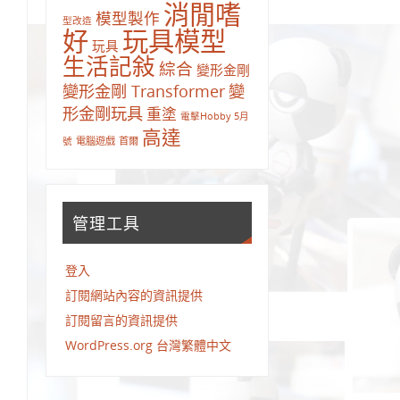
消閒嗜
模型製作
型改造
好
玩具模型
玩具
生活記敍
綜合
變形金剛
變
變形金剛 Transformer
形金剛玩具
重塗
電擊Hobby 5月
高達
電腦遊戲
首爾
號
管理工具
登入
訂閱網站內容的資訊提供
訂閱留言的資訊提供
WordPress.org 台灣繁體中文