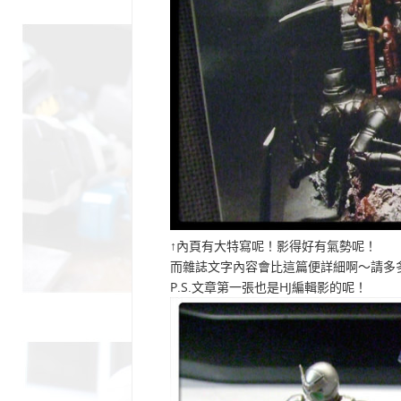
↑內頁有大特寫呢！影得好有氣勢呢！
而雜誌文字內容會比這篇便詳細啊～請多
P.S.文章第一張也是HJ編輯影的呢！