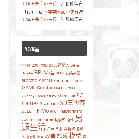
HGBF 鉄血の白騎士
〉發佈留言
「
ichi
」於〈
笑笑團2017尾作品
HGBF 鉄血の白騎士
〉發佈留言
YAYA雲
1144
2007電擊
2008電擊
Another
BB 高達
BLOG友笑笑團
Bandai
Fourdom Tieren
BLOG友笑笑團2011
GAME
Gundam
Gundam 00
PC
Microman
Gunday Seed Destiny
SD三國傳
Games
Scalebane
TF Movie
SEED
Transformers
另
War for Cybertron
動漫節
南韓
類生活
四腳型軌跡砲鐵
呂布
模型
旅遊
改造
人
廣州
微星
模