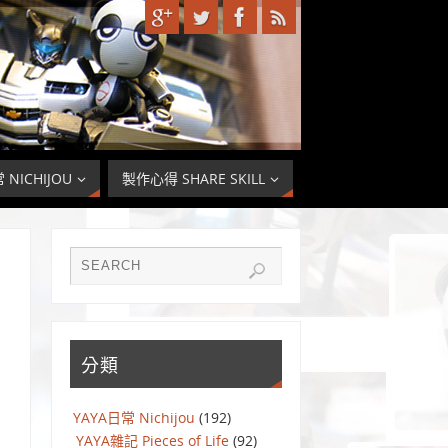
 NICHIJOU
製作心得 SHARE SKILL
分類
YAYA日常 Nichijou
(192)
YAYA雜記 Pieces of Life
(92)