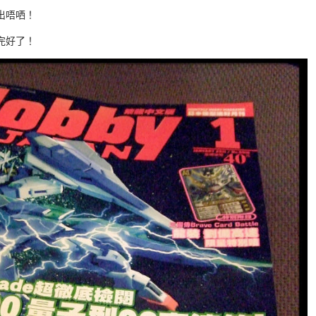
出唔哂！
完好了！