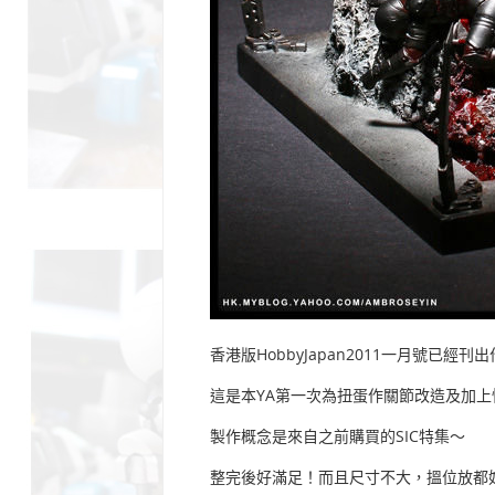
香港版HobbyJapan2011一月號已經刊
這是本YA第一次為扭蛋作關節改造及加
製作概念是來自之前購買的SIC特集～
整完後好滿足！而且尺寸不大，搵位放都