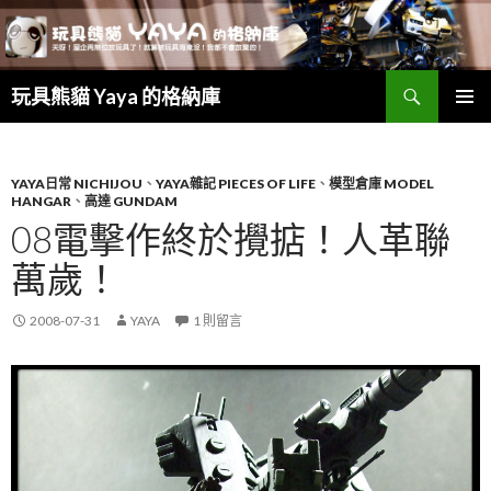
搜
玩具熊貓 Yaya 的格納庫
尋
跳
主要選單
至
主
要
YAYA日常 NICHIJOU
、
YAYA雜記 PIECES OF LIFE
、
模型倉庫 MODEL
HANGAR
、
高達 GUNDAM
內
08電擊作終於攪掂！人革聯
容
萬歲！
2008-07-31
YAYA
1 則留言