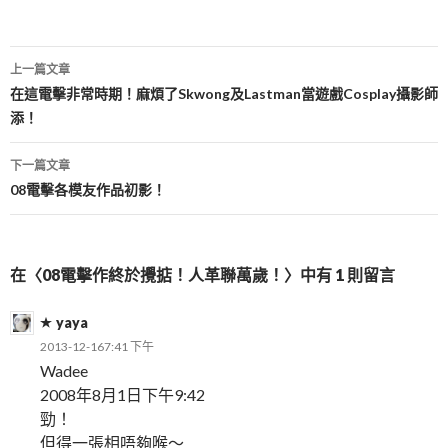
文
上一篇文章
章
在這電擊非常時期！麻煩了Skwong及Lastman當遊戲Cosplay攝影師
添！
導
覽
下一篇文章
08電擊各模友作品初影！
在〈08電擊作終於攪掂！人革聯萬歲！〉中有 1 則留言
yaya
2013-12-167:41 下午
Wadee
2008年8月1日下午9:42
勁！
但得一張相唔夠喉～