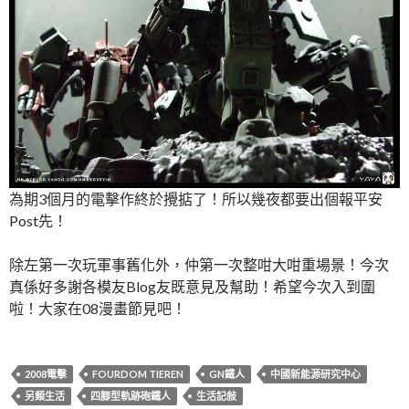
為期3個月的電擊作終於攪掂了！所以幾夜都要出個報平安
Post先！
除左第一次玩軍事舊化外，仲第一次整咁大咁重場景！今次
真係好多謝各模友Blog友既意見及幫助！希望今次入到圍
啦！大家在08漫畫節見吧！
2008電擊
FOURDOM TIEREN
GN鐵人
中國新能源研究中心
另類生活
四腳型軌跡砲鐵人
生活記敍