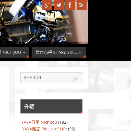
 NICHIJOU
製作心得 SHARE SKILL
分類
YAYA日常 Nichijou
(192)
YAYA雜記 Pieces of Life
(92)