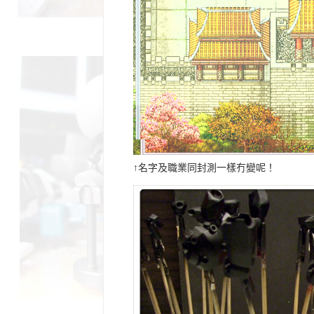
↑名字及職業同封測一樣冇變呢！