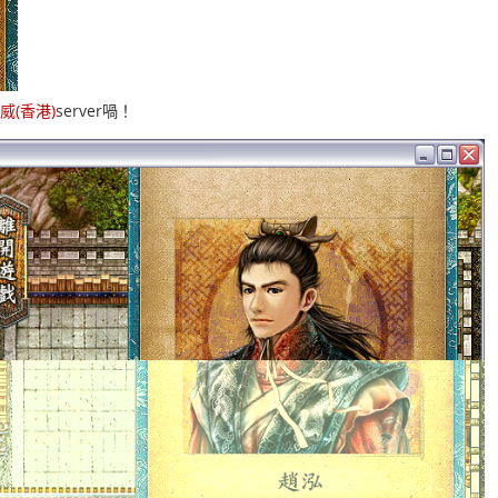
虎威(香港)
server喎！