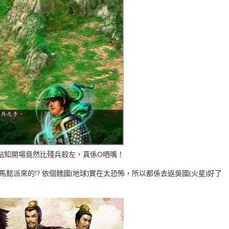
點知開場竟然比殘兵殺左，真係O哂嘴！
馬懿派來的!? 依個魏國(地球)實在太恐怖，所以都係去返吳國(火星)好了