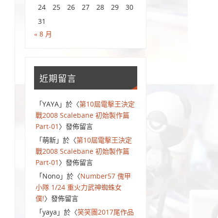
24
25
26
27
28
29
30
31
« 8 月
近期留言
「
YAYA
」於〈
第10屆電擊王決定
戰2008 Scalebane 初始製作篇
Part-01
〉發佈留言
「
萌新
」於〈
第10屆電擊王決定
戰2008 Scalebane 初始製作篇
Part-01
〉發佈留言
「
Nono
」於〈
Number57 傀甲
小隊 1/24 重火力武神蜘蛛女
僕!
〉發佈留言
「
yaya
」於〈
笑笑團2017尾作品