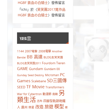
HGBF 鉄血の白騎士
〉發佈留言
「
ichi
」於〈
笑笑團2017尾作品
HGBF 鉄血の白騎士
〉發佈留言
YAYA雲
1144
2007電擊
2008電擊
Another
BB 高達
BLOG友笑笑團
Bandai
Fourdom Tieren
BLOG友笑笑團2011
GAME
Gundam
Gundam 00
PC
Microman
Gunday Seed Destiny
SD三國傳
Games
Scalebane
TF Movie
SEED
Transformers
另
War for Cybertron
動漫節
南韓
類生活
四腳型軌跡砲鐵
呂布
模型
旅遊
改造
人
廣州
微星
模