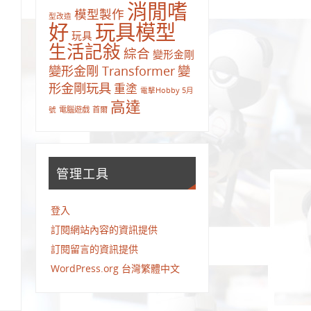
消閒嗜
模型製作
型改造
好
玩具模型
玩具
生活記敍
綜合
變形金剛
變
變形金剛 Transformer
形金剛玩具
重塗
電擊Hobby 5月
高達
電腦遊戲
首爾
號
管理工具
登入
訂閱網站內容的資訊提供
訂閱留言的資訊提供
WordPress.org 台灣繁體中文