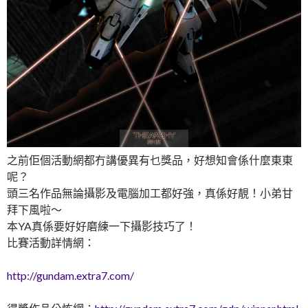
之前佢個活動網都冇講優異有乜獎品，好想知會係什麼東東
呢？
頭三名作品無論攝影及電腦加工都好強，真係好靚！小弟甘
拜下風啦～
本YA真係要好好磨練一下攝影技巧了！
比賽活動詳情網：
http://gundam.extra7.com/