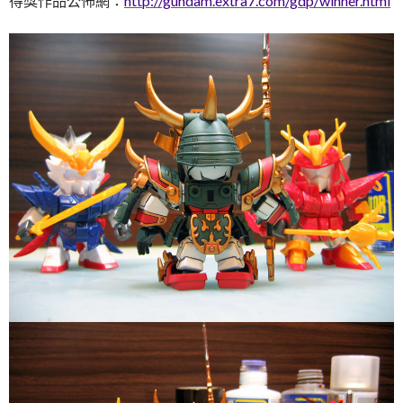
得獎作品公怖網：
http://gundam.extra7.com/gdp/winner.html