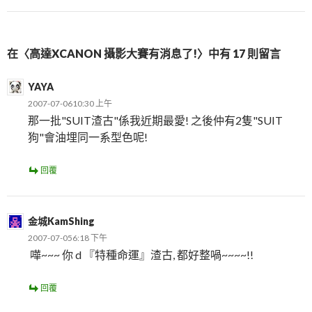
在〈高達XCANON 攝影大賽有消息了!〉中有 17 則留言
YAYA
2007-07-0610:30 上午
那一批"SUIT渣古"係我近期最愛! 之後仲有2隻"SUIT
狗"會油埋同一系型色呢!
回覆
金城KamShing
2007-07-056:18 下午
嘩~~~ 你 d 『特種命運』渣古, 都好整喎~~~~!!
回覆