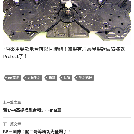
↑原來用幾款地台可以甘樣砌！如果有埋壽屋果款做背牆就
Prefect了！
BB高達
另類生活
攝影
比賽
生活記敍
文
上一篇文章
章
舊1/44高達模型合輯5 – Final篇
導
下一篇文章
覽
BB三國傳：關二哥等唔切先登場了！