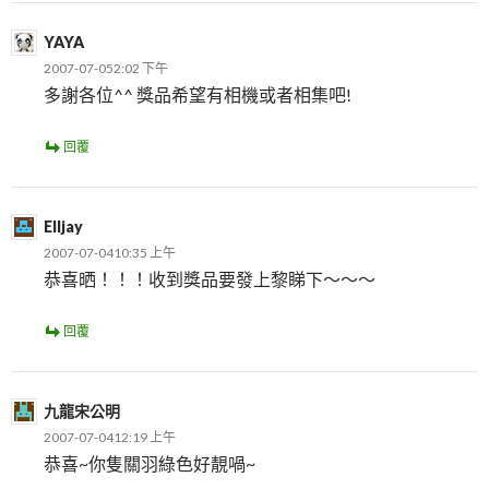
YAYA
2007-07-052:02 下午
多謝各位^^ 獎品希望有相機或者相集吧!
回覆
Elljay
2007-07-0410:35 上午
恭喜晒！！！收到獎品要發上黎睇下～～～
回覆
九龍宋公明
2007-07-0412:19 上午
恭喜~你隻關羽綠色好靚喎~