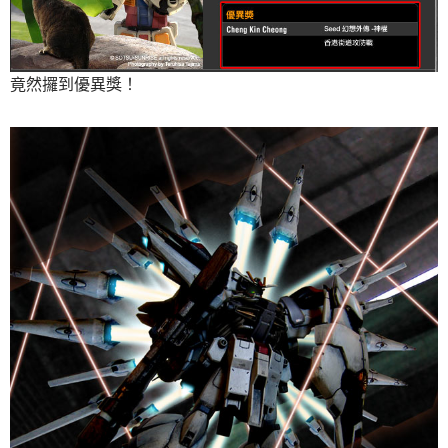
竟然攞到優異獎！