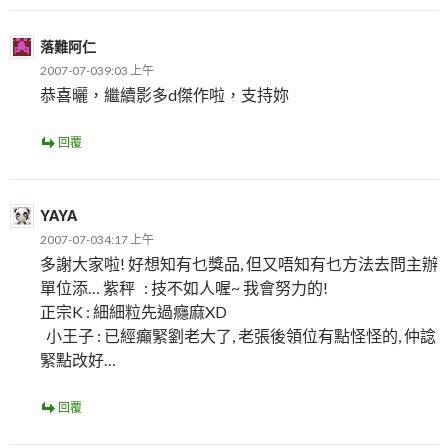
落難阿仁
2007-07-039:03 上午
恭喜曬，繼續影多d傑作啦，支持妳
回覆
YAYA
2007-07-034:17 上午
多謝大家啦! 好想知有乜獎品, 但又唔知有乜方法去問主辦
單位添… 紫秤 : 技不如人喔~ 我會努力的!
正宗K : 細細粒先過癮麻XD
小王子 : 已經癲緊劉老大了, 老張後領位有點怪怪的, 仲諗
緊點改好…
回覆