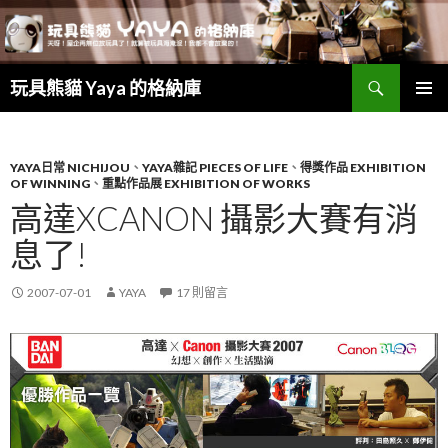
搜
玩具熊貓 Yaya 的格納庫
尋
跳
主要選單
至
主
要
YAYA日常 NICHIJOU
、
YAYA雜記 PIECES OF LIFE
、
得獎作品 EXHIBITION
OF WINNING
、
重點作品展 EXHIBITION OF WORKS
內
高達XCANON 攝影大賽有消
容
息了!
2007-07-01
YAYA
17 則留言