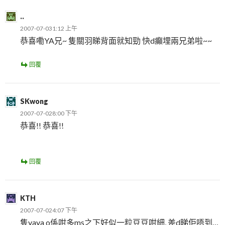
..
2007-07-031:12 上午
恭喜嘞YA兄~ 隻關羽睇背面就知勁 快d癲埋兩兄弟啦~~
回覆
SKwong
2007-07-028:00 下午
恭喜!! 恭喜!!
回覆
KTH
2007-07-024:07 下午
隻yaya o係咁多ms之下好似一粒豆豆咁細, 差d睇佢唔到…