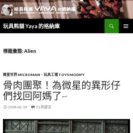
搜
玩具熊貓 Yaya 的格納庫
尋
跳
主要選單
至
主
要
標籤彙整: Alien
內
容
微星世界 MICROMAN
、
玩具工場 TOYS MODIFY
骨肉團聚！為微星的異形仔
們找回阿媽了~
2008-02-19
21 則留言