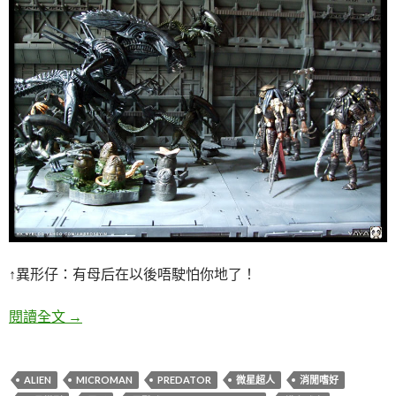
↑異形仔：有母后在以後唔駛怕你地了！
骨肉團聚！為微星的異形仔們找回阿媽了~
閱讀全文
→
ALIEN
MICROMAN
PREDATOR
微星超人
消閒嗜好