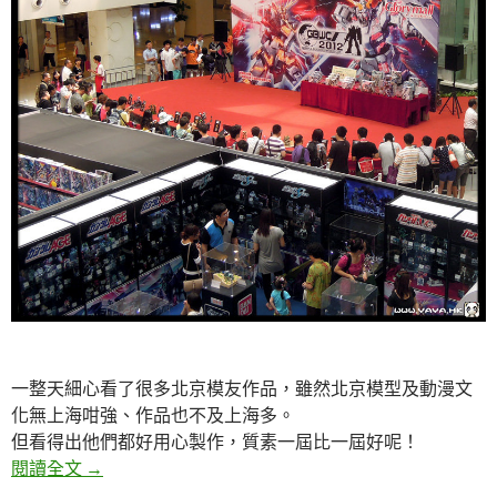
一整天細心看了很多北京模友作品，雖然北京模型及動漫文
化無上海咁強、作品也不及上海多。
但看得出他們都好用心製作，質素一屆比一屆好呢！
北京高達比賽評審之旅 2012.08.01-02
閱讀全文
→