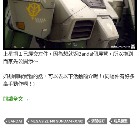
上星期１已經交左件，因為想就返Bandai個展覽，所以拖到
而家先公開添～
如想細睇實物的話，可以去以下活動簡介呢！(同場仲有好多
高手勁作啊！)
高達30週年 1/48 超大塊頭高達～出擊！
閱讀全文
→
BANDAI
MEGA SIZE 148 GUNDAM RX782
消閒嗜好
玩具模型