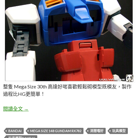
整隻 Mega Size 30th 高達好啱喜歡輕鬆砌模型既模友，製作
過程比HG更簡單！
高達30週年 1/48 超大塊頭高達基本製作心得 Part02
閱讀全文
→
BANDAI
MEGA SIZE 148 GUNDAM RX782
消閒嗜好
玩具模型