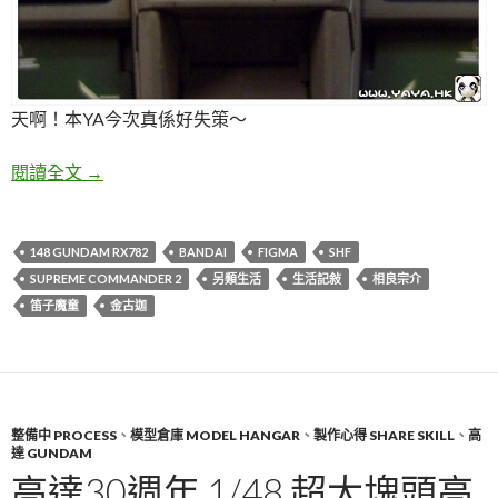
天啊！本YA今次真係好失策～
貼水貼竟然失手了…＋一週雜記
閱讀全文
→
148 GUNDAM RX782
BANDAI
FIGMA
SHF
SUPREME COMMANDER 2
另類生活
生活記敍
相良宗介
笛子魔童
金古迦
整備中 PROCESS
、
模型倉庫 MODEL HANGAR
、
製作心得 SHARE SKILL
、
高
達 GUNDAM
高達30週年 1/48 超大塊頭高