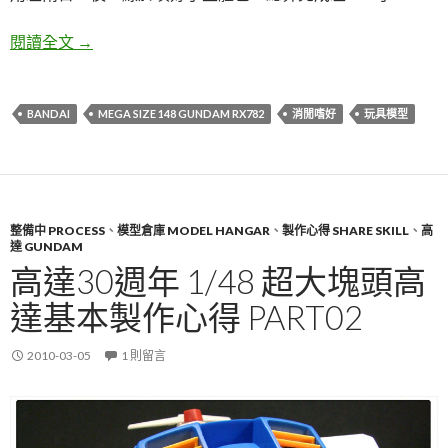
高達30週年 1/48 超大塊頭高達基本上色 Part03
閱讀全文
→
BANDAI
MEGA SIZE 148 GUNDAM RX782
消閒嗜好
玩具模型
整備中 PROCESS
、
模型倉庫 MODEL HANGAR
、
製作心得 SHARE SKILL
、
高
達 GUNDAM
高達30週年 1/48 超大塊頭高
達基本製作心得 PART02
2010-03-05
1 則留言