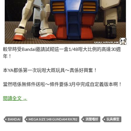
較早時受Bandai邀請試砌這一盒1/48咁大比例的高達30週
年！
本YA都係第一次玩咁大既玩具～真係好興奮！
當然唔係無條件送啦～條件要係3月中完成自定義版本啊！
高達30週年 1/48 超大塊頭高達齋拍報告 Part01
閱讀全文
→
BANDAI
MEGA SIZE 148 GUNDAM RX782
消閒嗜好
玩具模型