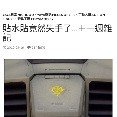
YAYA日常 NICHIJOU
、
YAYA雜記 PIECES OF LIFE
、
可動人偶 ACTION
FIGURE
、
玩具工場 TOYS MODIFY
貼水貼竟然失手了…＋一週雜
記
2010-03-16
21 則留言