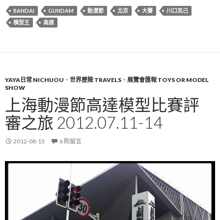
BANDAI
GUNDAM
動漫節
北京
大賽
川口克己
模型王
高達
YAYA日常 NICHIJOU
、
世界歷險 TRAVELS
、
展覽會匯報 TOYS OR MODEL
SHOW
上海動漫節高達模型比賽評
審之旅 2012.07.11-14
2012-08-13
6 則留言