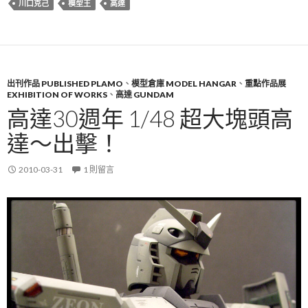
川口克己
模型王
高達
出刊作品 PUBLISHED PLAMO
、
模型倉庫 MODEL HANGAR
、
重點作品展
EXHIBITION OF WORKS
、
高達 GUNDAM
高達30週年 1/48 超大塊頭高
達～出擊！
2010-03-31
1 則留言