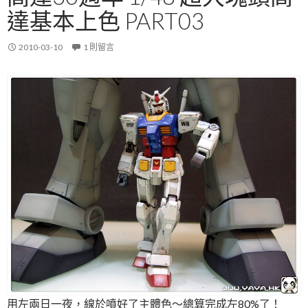
達基本上色 PART03
2010-03-10
1 則留言
用左兩日一夜，線於噴好了主體色～總算完成左80%了！