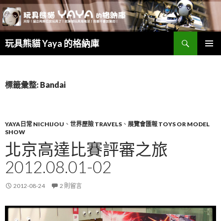
搜
玩具熊貓 Yaya 的格納庫
尋
跳
主要選單
至
主
要
標籤彙整: Bandai
內
容
YAYA日常 NICHIJOU
、
世界歷險 TRAVELS
、
展覽會匯報 TOYS OR MODEL
SHOW
北京高達比賽評審之旅
2012.08.01-02
2012-08-24
2 則留言