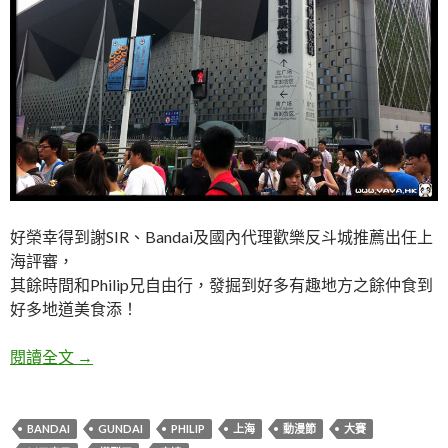
好榮幸得到謝SIR、Bandai及國內代理歡樂反斗城推薦出任上
海評審，
其餘時間和Philip兄自由行，發掘到好多有趣地方之餘仲食到
好多地道美食添！
上海動漫節高達模型比賽評審之旅 2012.07.11-14
閱讀全文
→
BANDAI
GUNDAI
PHILIP
上海
動漫節
大賽