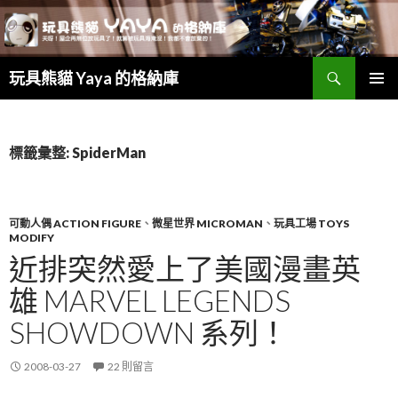
搜
玩具熊貓 Yaya 的格納庫
尋
跳
主要選單
至
主
要
標籤彙整: SpiderMan
內
容
可動人偶 ACTION FIGURE
、
微星世界 MICROMAN
、
玩具工場 TOYS
MODIFY
近排突然愛上了美國漫畫英
雄 MARVEL LEGENDS
SHOWDOWN 系列！
2008-03-27
22 則留言