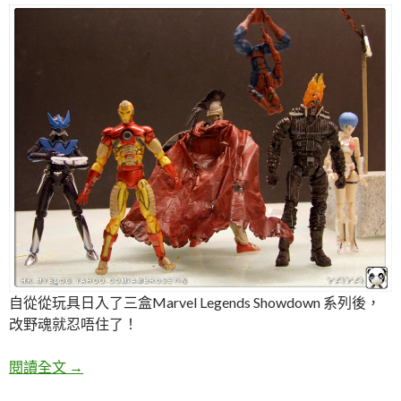
自從從玩具日入了三盒Marvel Legends Showdown 系列後，
改野魂就忍唔住了！
近排突然愛上了美國漫畫英雄 Marvel Legends Show
閱讀全文
→