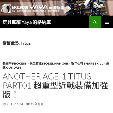
搜
玩具熊貓 Yaya 的格納庫
尋
跳
主要選單
至
主
要
標籤彙整: Titus
內
容
整備中 PROCESS
、
模型倉庫 MODEL HANGAR
、
製作心得 SHARE SKILL
、
高
達 GUNDAM
ANOTHER AGE-1 TITUS
PART01 超重型近戰裝備加強
版！
2011-11-24
15 則留言