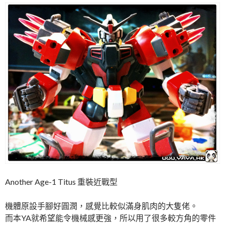
Another Age-1 Titus 重裝近戰型
機體原設手腳好圓潤，感覺比較似滿身肌肉的大隻佬。
而本YA就希望能令機械感更強，所以用了很多較方角的零件