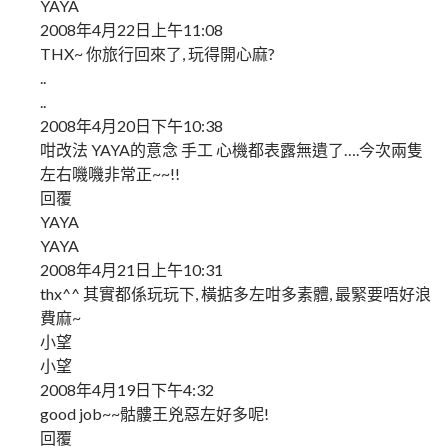
YAYA
2008年4月22日上午11:08
THX~ 你旅行回來了, 玩得開心麻?
..
..
2008年4月20日下午10:38
咁改法 YAYA的意念 手工 心機都表露無遺了….今次兩隻
左右嘰嘰非常正~~!!
回覆
YAYA
YAYA
2008年4月21日上午10:31
thx^^ 其實都係玩玩下, 橫掂多左咁多素體, 最緊要唔好浪
費麻~
小望
小望
2008年4月19日下午4:32
good job~~骷髏王兇惡左好多呢!
回覆