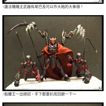
↑護法嘰嘰主武器有尾巴及可以作大砲的大拳頭！
↑骷髏王一出絕招，手下都要扒底回避一下～