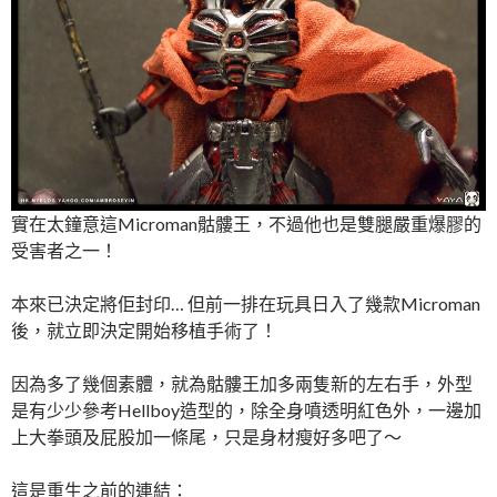
實在太鐘意這Microman骷髏王，不過他也是雙腿嚴重爆膠的
受害者之一！
本來已決定將佢封印… 但前一排在玩具日入了幾款Microman
後，就立即決定開始移植手術了！
因為多了幾個素體，就為骷髏王加多兩隻新的左右手，外型
是有少少參考Hellboy造型的，除全身噴透明紅色外，一邊加
上大拳頭及屁股加一條尾，只是身材瘦好多吧了～
這是重生之前的連結：