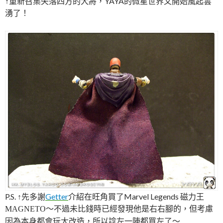
↑重新召集失落四方的大將，YAYA的微星世界又開始風起雲
湧了！
P.S.
↑先多謝
Getter
介紹在旺角買了Marvel Legends 磁力王
不過未比錢時已經發現他是右右腳的，但考慮
MAGNETO～
因為本身都會玩大改造，所以諗左一陣都買左了～