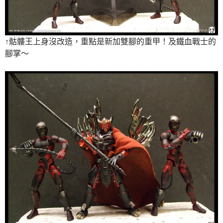
↑骷髏王上身沒改造，重點是新加雙腳的重甲！及鐵血戰士的
腳掌～