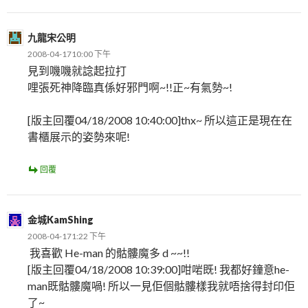
九龍宋公明
2008-04-1710:00 下午
見到嘰嘰就諗起拉打
哩張死神降臨真係好邪門啊~!!正~有氣勢~!
[版主回覆04/18/2008 10:40:00]thx~ 所以這正是現在在
書櫃展示的姿勢來呢!
回覆
金城KamShing
2008-04-171:22 下午
我喜歡 He-man 的骷髏魔多 d ~~!!
[版主回覆04/18/2008 10:39:00]咁啱既! 我都好鐘意he-
man既骷髏魔喎! 所以一見佢個骷髏樣我就唔捨得封印佢
了~