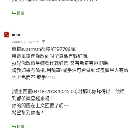
回覆
man
2008-04-182:59 上午
機械superman都肢解得7788囉,
架電單車俾你改到咁型真係冇野好講,
ya兄你改微星癮發作就好鳥, 又有新奇有趣野睇
請教如果冇噴槍, 用噴罐/或手油可否做到整隻微星人有效
地上色而不'痴手'????
[版主回覆04/18/2008 10:45:00]咁都比你睇得出，估唔
到都係微星迷來喎！
你的問題在上文回覆了呢～
希望幫到你啦！
回覆