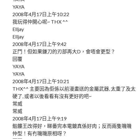
YAYA
2008年4月17日上午10:22
我玩得仲開心呢~ THX ^^
Elljay
Elljay
2008年4月17日上午9:42
正鬥！但如果鎌刀的刃部再大D，會唔會更型？
回覆
YAYA
YAYA
2008年4月17日上午10:21
THX^^ 主要因為佢係以前漫畫送的金屬武器, 太重了及太
硬了, 或者以後看看有沒有更好的吧~
常威
常威
2008年4月17日上午9:19
骷髏王改得好，睇番完本電鍍真係好肉；反而兩隻嘰嘰
仲型！有冇嘰嘰原相呀？