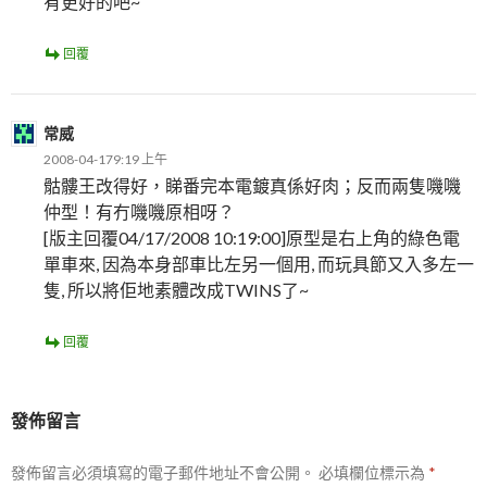
有更好的吧~
回覆
常威
2008-04-179:19 上午
骷髏王改得好，睇番完本電鍍真係好肉；反而兩隻嘰嘰
仲型！有冇嘰嘰原相呀？
[版主回覆04/17/2008 10:19:00]原型是右上角的綠色電
單車來, 因為本身部車比左另一個用, 而玩具節又入多左一
隻, 所以將佢地素體改成TWINS了~
回覆
發佈留言
發佈留言必須填寫的電子郵件地址不會公開。
必填欄位標示為
*