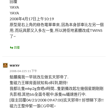
回覆
YAYA
YAYA
2008年4月17日上午10:19
原型是右上角的綠色電單車來, 因為本身部車比左另一個
用, 而玩具節又入多左一隻, 所以將佢地素體改成TWINS
了~
回覆
warxv
2008-04-225:11 下午
骷髏魔我一早就改左做玄天邪帝了.
隻磁力王睇背面就知有d料到,期待!
我都比隻mhp2g食晒d時間…隻劉備改起左幾個星期剛剛
先影相.其他bb全面冬眠中,係隻nu蟻速進行中.
[版主回覆04/23/2008 09:47:00]玄天邪帝!! 好想睇下添!!
磁力王整仲緊一張CG中呢~