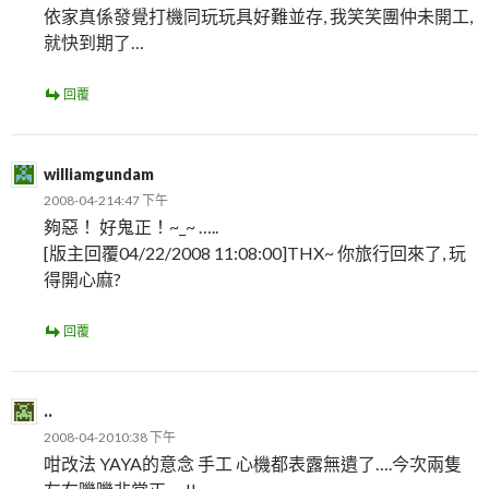
依家真係發覺打機同玩玩具好難並存, 我笑笑團仲未開工,
就快到期了…
回覆
williamgundam
2008-04-214:47 下午
夠惡！ 好鬼正！~_~ …..
[版主回覆04/22/2008 11:08:00]THX~ 你旅行回來了, 玩
得開心麻?
回覆
..
2008-04-2010:38 下午
咁改法 YAYA的意念 手工 心機都表露無遺了….今次兩隻