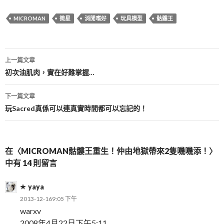
MICROMAN
微星
消閒嗜好
玩具模型
骷髏王
文
上一篇文章
章
初次油肌肉，實在好難掌握…
導
下一篇文章
覽
玩Sacred真係可以連真實時間都可以忘記的！
在〈MICROMAN骷髏王重生！仲由地獄帶來2隻嘰嘰添！〉
中有 14 則留言
yaya
2013-12-169:05 下午
warxv
2008年4月22日下午5:11