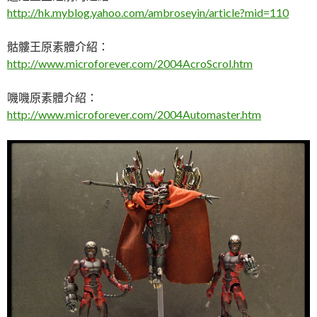
http://hk.myblog.yahoo.com/ambroseyin/article?mid=110
骷髏王原素體介紹：
http://www.microforever.com/2004AcroScrol.htm
嘰嘰原素體介紹：
http://www.microforever.com/2004Automaster.htm