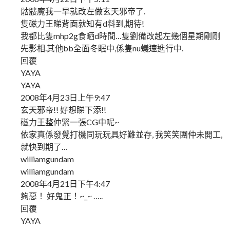
骷髏魔我一早就改左做玄天邪帝了.
隻磁力王睇背面就知有d料到,期待!
我都比隻mhp2g食晒d時間…隻劉備改起左幾個星期剛剛
先影相.其他bb全面冬眠中,係隻nu蟻速進行中.
回覆
YAYA
YAYA
2008年4月23日上午9:47
玄天邪帝!! 好想睇下添!!
磁力王整仲緊一張CG中呢~
依家真係發覺打機同玩玩具好難並存, 我笑笑團仲未開工,
就快到期了…
williamgundam
williamgundam
2008年4月21日下午4:47
夠惡！ 好鬼正！~_~ …..
回覆
YAYA