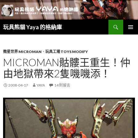
搜
玩具熊貓 Yaya 的格納庫
尋
跳
主要選單
至
主
要
微星世界 MICROMAN
、
玩具工場 TOYS MODIFY
內
MICROMAN骷髏王重生！仲
容
由地獄帶來2隻嘰嘰添！
2008-04-17
YAYA
14 則留言