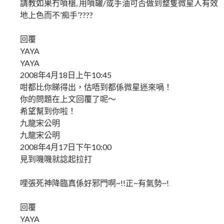
請教如果冇噴槍, 用噴罐/或手油可否做到整隻微星人有效
地上色而不’痴手’????
回覆
YAYA
YAYA
2008年4月18日上午10:45
咁都比你睇得出，估唔到都係微星迷來喎！
你的問題在上文回覆了呢～
希望幫到你啦！
九龍宋公明
九龍宋公明
2008年4月17日下午10:00
見到嘰嘰就諗起拉打
哩張死神降臨真係好邪門啊~!!正~有氣勢~!
回覆
YAYA