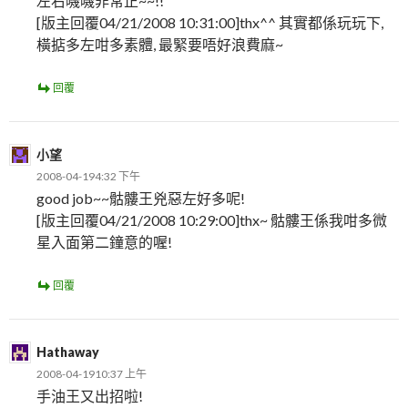
左右嘰嘰非常正~~!!
[版主回覆04/21/2008 10:31:00]thx^^ 其實都係玩玩下,
橫掂多左咁多素體, 最緊要唔好浪費麻~
回覆
小望
2008-04-194:32 下午
good job~~骷髏王兇惡左好多呢!
[版主回覆04/21/2008 10:29:00]thx~ 骷髏王係我咁多微
星入面第二鐘意的喔!
回覆
Hathaway
2008-04-1910:37 上午
手油王又出招啦!