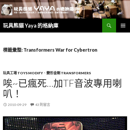
搜
玩具熊貓 Yaya 的格納庫
尋
跳
主要選單
至
主
要
標籤彙整: Transformers War for Cybertron
內
容
玩具工場 TOYS MODIFY
、
變形金剛 TRANSFORMERS
唉~已瘋死…加TF音波專用喇
叭！
2010-09-29
43 則留言