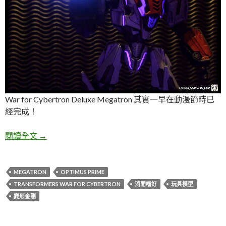
War for Cybertron Deluxe Megatron 其實一早在動漫節時已
經完成！
老變TF WFC Megatron 螢光加閃光戰記！
閱讀全文
→
MEGATRON
OPTIMUS PRIME
TRANSFORMERS WAR FOR CYBERTRON
消閒嗜好
玩具模型
變形金剛