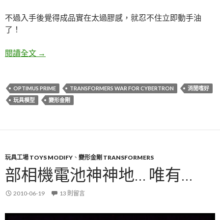
不過入手後覺得成品實在太過膠感，就忍不住立即動手油
了！
老變遊戲：TF War for Cybertron Optimus Pri
閱讀全文
→
OPTIMUS PRIME
TRANSFORMERS WAR FOR CYBERTRON
消閒嗜好
玩具模型
變形金剛
玩具工場 TOYS MODIFY
、
變形金剛 TRANSFORMERS
部相機電池神神地… 唯有…
2010-06-19
13 則留言