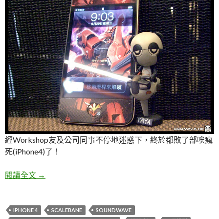
經Workshop友及公司同事不停地迷惑下，終於都敗了部唉瘋
死(iPhone4)了！
唉~已瘋死…加TF音波專用喇叭！
閱讀全文
→
IPHONE 4
SCALEBANE
SOUNDWAVE