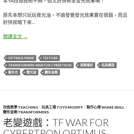
本YA改燈技術不夠，但又好想有全發光效果喎！
原先本想只玩玩夜光油，不過發覺發光效果實在很弱，而且
好快就暗下來…
螢光油手油上色小心得+WFC Optimus Prime 專用
閱讀全文
→
OPTIMUS PRIME
TESTORS
TRANSFORMERS WAR FOR CYBERTRON
消閒嗜好
玩具模型
紫外光
螢光油
變形金剛
改造教學 TEACHING
、
玩具工場 TOYS MODIFY
、
製作心得 SHARE SKILL
、
變形金剛 TRANSFORMERS
老變遊戲：TF WAR FOR
CYBERTRON OPTIMUS