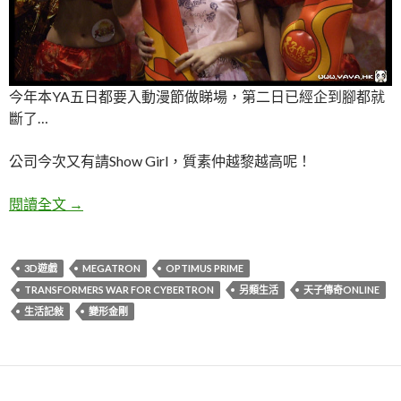
今年本YA五日都要入動漫節做睇場，第二日已經企到腳都就
斷了…
公司今次又有請Show Girl，質素仲越黎越高呢！
2010動漫節要工作…無得玩…又無假放！
閱讀全文
→
3D遊戲
MEGATRON
OPTIMUS PRIME
TRANSFORMERS WAR FOR CYBERTRON
另類生活
天子傳奇ONLINE
生活記敍
變形金剛