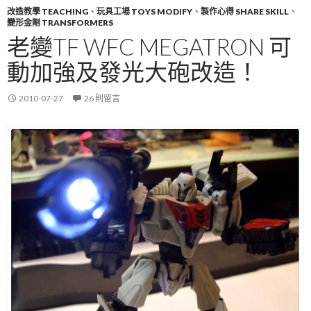
改造教學 TEACHING
、
玩具工場 TOYS MODIFY
、
製作心得 SHARE SKILL
、
變形金剛 TRANSFORMERS
老變TF WFC MEGATRON 可
動加強及發光大砲改造！
2010-07-27
26 則留言