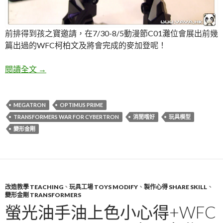
前排得到孩之寶邀請，在7/30-8/5動漫節C01灘位會展出前幾
篇出過的WFC柯柏文及將會完成的麥加登呢！
老變TF WFC Megatron 可動加強及發光大砲改造！
閱讀全文
→
MEGATRON
OPTIMUS PRIME
TRANSFORMERS WAR FOR CYBERTRON
消閒嗜好
玩具模型
變形金剛
改造教學 TEACHING
、
玩具工場 TOYS MODIFY
、
製作心得 SHARE SKILL
、
變形金剛 TRANSFORMERS
螢光油手油上色小心得+WFC