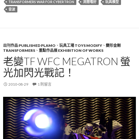
TRANSFORMERS WAR FOR CYBERTRON
消閒嗜好
玩具模型
音波
出刊作品 PUBLISHED PLAMO
、
玩具工場 TOYS MODIFY
、
變形金剛
TRANSFORMERS
、
重點作品展 EXHIBITION OF WORKS
老變TF WFC MEGATRON 螢
光加閃光戰記！
2010-08-29
1 則留言