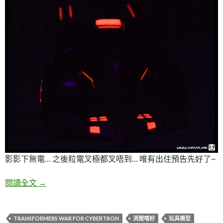
影影下無電… 之後粒電叉極都叉唔到… 唯有出住預告先好了~
部相機電池神神地… 唯有…
閱讀全文
→
TRANSFORMERS WAR FOR CYBERTRON
消閒嗜好
玩具模型