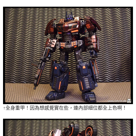
↑全身重甲！因為想感覺實在些，連內部細位都全上色啊！