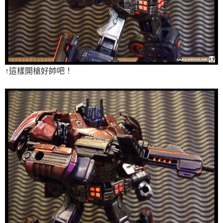
↑這樣開槍好帥吧！