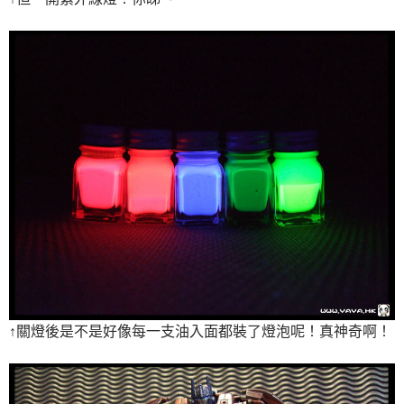
↑關燈後是不是好像每一支油入面都裝了燈泡呢！真神奇啊！