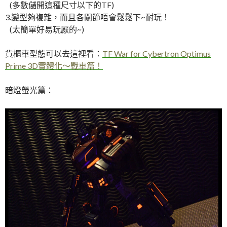
(多數儲開這種尺寸以下的TF)
3.變型夠複雜，而且各關節唔會鬆鬆下~耐玩！
(太簡單好易玩厭的~)
貨櫃車型態可以去這裡看：
TF War for Cybertron Optimus
Prime 3D實體化～戰車篇！
暗燈螢光篇：