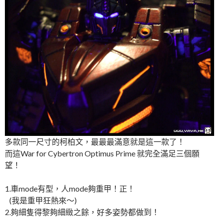
多款同一尺寸的柯柏文，最最最滿意就是這一款了！
而這War for Cybertron Optimus Prime 就完全滿足三個願
望！
1.車mode有型，人mode夠重甲！正！
(我是重甲狂熱來～)
2.夠細隻得黎夠細緻之餘，好多姿勢都做到！