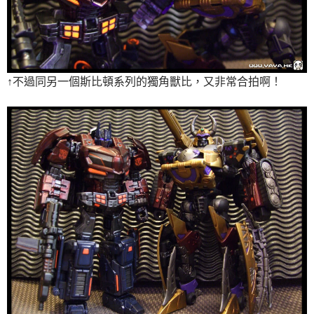
↑不過同另一個斯比頓系列的獨角獸比，又非常合拍啊！