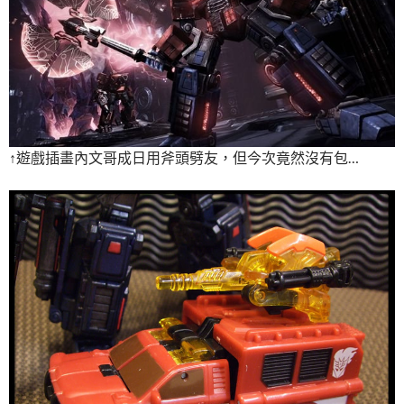
↑遊戲插畫內文哥成日用斧頭劈友，但今次竟然沒有包…