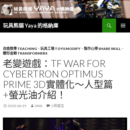
搜
玩具熊貓 Yaya 的格納庫
尋
跳
主要選單
至
主
要
改造教學 TEACHING
、
玩具工場 TOYS MODIFY
、
製作心得 SHARE SKILL
、
變形金剛 TRANSFORMERS
內
老變遊戲：TF WAR FOR
容
CYBERTRON OPTIMUS
PRIME 3D實體化～人型篇
+螢光油介紹！
2010-06-25
YAYA
1 則留言