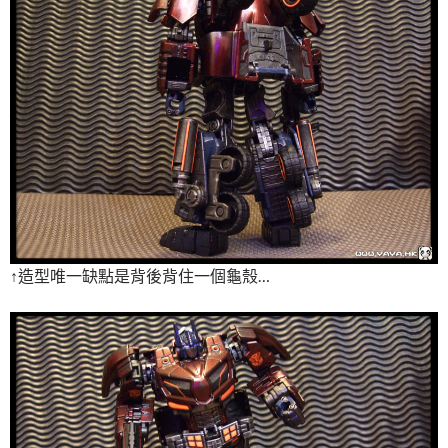
↑造型唯一缺點是背後背住一個龜殼…