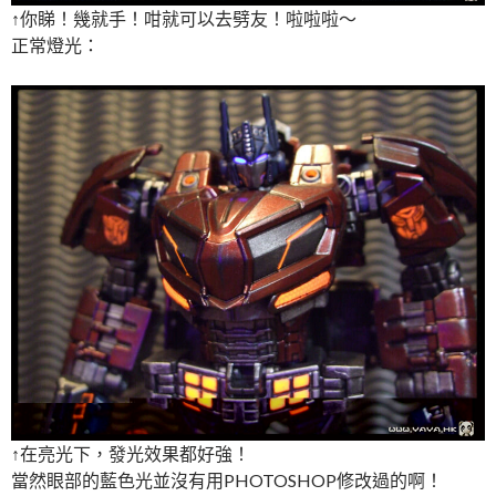
↑你睇！幾就手！咁就可以去劈友！啦啦啦～
正常燈光：
↑在亮光下，發光效果都好強！
當然眼部的藍色光並沒有用PHOTOSHOP修改過的啊！