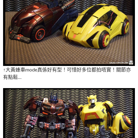
↑大黃蜂車mode真係好有型！可惜好多位都拍唔實！關節亦
有點鬆…