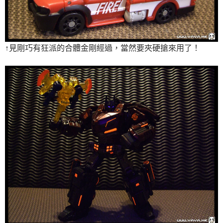
↑見剛巧有狂派的合體金剛經過，當然要夾硬搶來用了！