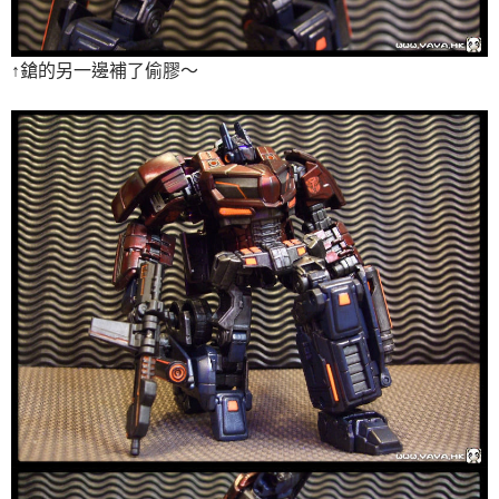
↑鎗的另一邊補了偷膠～