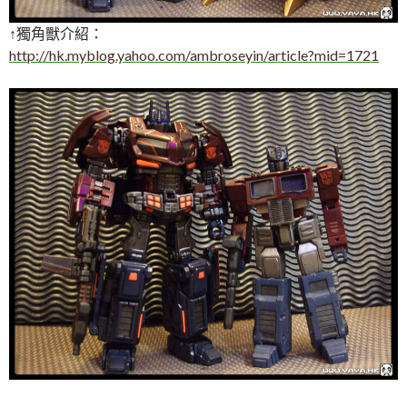
↑獨角獸介紹：
http://hk.myblog.yahoo.com/ambroseyin/article?mid=1721