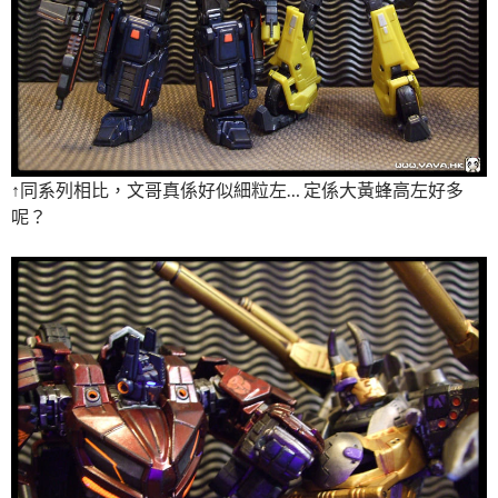
↑同系列相比，文哥真係好似細粒左… 定係大黃蜂高左好多
呢？