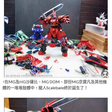
↑在MG及HG沙薩比、MG DOM、部份MG京寶凡及其他機
體的一堆堆肢體中，龍人Scalebane終於誕生了！