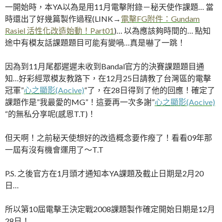
一開始時，本YA以為是用11月電擊附錄－秘天使作課題… 當
時還出了好幾篇製作過程(LINK→
電擊FG附件：Gundam
Rasiel 活性化改造始動！Part01
)… 以為應該夠時間的… 點知
途中有模友話課題題目可能有變喎…真是嚇了一跳！
因為到11月尾都遲遲未收到Bandal官方的決賽課題題目通
知…好彩經眾模友教路下，在12月25日請教了台灣區的電擊
冠軍”
心之顯影(Aocive)
“了，在28日得到了他的回應！確定了
課題作是”我最愛的MG”！這要再一次多謝”
心之顯影(Aocive)
“的無私分享呢(感恩T.T)！
但天啊！之前秘天使想好的改造概念要作癈了！看看09年那
一屆有沒有機會運用了～T.T
P.S. 之後官方在1月頭才通知本YA課題及截止日期是2月20
日…
所以第10屆電擊王決定戰2008課題製作確定開始日期是12月
28日！