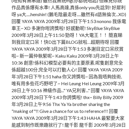
(唔知有無串錯) 雖然我無玩mg(亦都玩唔起) 但睇見你既
作品真係爆有水準! 人馬高達,真係only you先諗到! 好犀利
呀 ya大.....henshin! (鵝毛陰最走呀.....雖然有d語無倫次...XD)
回覆 YAYA YAYA 2009年3月28日下午1:53 nonono 我係電
車王~ XD 多謝你咁誇獎啦! 好感動呢! SkyBlue SkyBlue
2009年3月28日上午11:50 勁呀！YA大電王！！ 簡直睇
到我目定口呆！快D出下篇BLOG就啦…超期待呀 回覆
YAYA YAYA 2009年3月28日下午1:53 多謝目定口呆欣賞
啦~ 新一篇仲執緊呢~ Kaku Kaku 2009年3月28日上午
10:36 創意!係科幻模型必要有的主要原素,呢隻創意完全
係超越100分,完全可以打動人心! 回覆 YAYA YAYA 2009
年3月28日下午1:51 haha 你又誇獎啦~ 因為我唔夠技術,
唯有用多些花巧野吧了~ Hei Leung Hei Leung 2009年3月
28日上午10:16 神級作品..." YA兄利害..." 回覆 YAYA YAYA
2009年3月28日下午1:43 你誇獎啦! thx~ Billy Billy 2009
年3月28日上午9:56 Thx Ya Ya brother sharing the
"making of"!! Give a chance for us to reference!!! 回覆
YAYA YAYA 2009年3月28日下午1:43 HAHA 最緊要大家
能感到制作既樂趣就行了! 龍千影 龍千影 2009年3月28日