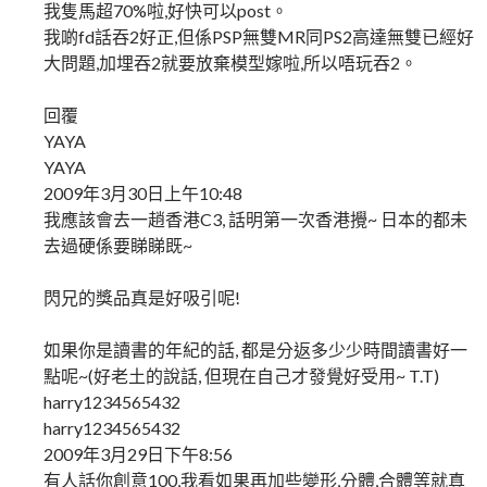
我隻馬超70%啦,好快可以post。
我啲fd話吞2好正,但係PSP無雙MR同PS2高達無雙已經好
大問題,加埋吞2就要放棄模型嫁啦,所以唔玩吞2。
回覆
YAYA
YAYA
2009年3月30日上午10:48
我應該會去一趙香港C3, 話明第一次香港攪~ 日本的都未
去過硬係要睇睇既~
閃兄的獎品真是好吸引呢!
如果你是讀書的年紀的話, 都是分返多少少時間讀書好一
點呢~(好老土的說話, 但現在自己才發覺好受用~ T.T)
harry1234565432
harry1234565432
2009年3月29日下午8:56
有人話你創意100,我看如果再加些變形,分體,合體等就真