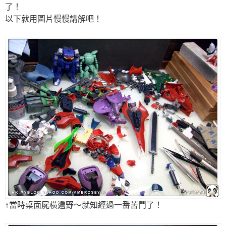
了！
以下就用圖片慢慢講解吧！
↑當時桌面屍橫遍野～就知經過一番苦鬥了！