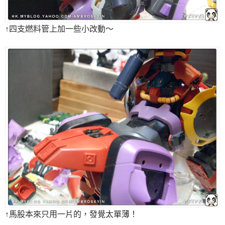
↑四支燃料管上加一些小改動～
↑馬股本來只用一片的，發覺太單薄！