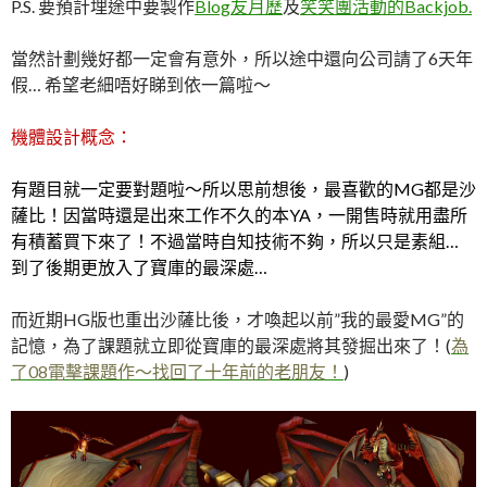
P.S. 要預計埋途中要製作
Blog友月歷
及
笑笑團活動的Backjob.
當然計劃幾好都一定會有意外，所以途中還向公司請了6天年
假… 希望老細唔好睇到依一篇啦～
機體設計概念：
有題目就一定要對題啦～所以思前想後，最喜歡的MG都是沙
薩比！因當時還是出來工作不久的本YA，一開售時就用盡所
有積蓄買下來了！不過當時自知技術不夠，所以只是素組…
到了後期更放入了寶庫的最深處…
而近期HG版也重出沙薩比後，才喚起以前”我的最愛MG”的
記憶，為了課題就立即從寶庫的最深處將其發掘出來了！(
為
了08電擊課題作～找回了十年前的老朋友！
)