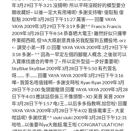
年3月29日下午3:21 沒錯啊! 所以平時沒砌好的模型要分
類收藏好~ 以後一定大有用場呢! 多謝支持喔! 俊駐點 俊
駐點 2009年3月28日下午11:27 厲害~~~ 回覆 YAYA
YAYA 2009年3月29日下午3:19 多謝^^ Francis Francis
2009年3月28日下午8:54 恭喜晒大電王! 雖然好似只攞零
件東砌西砌, 但YA大既創意真係另我配服到五體投地. orz
<- 請受小弟一拜 :D 回覆 YAYA YAYA 2009年3月29日下午
3:18 多謝~ ^^ 因為一早定左個四腳龍人概念, 之後就可以
入寶庫找適合的零件了~ 所以定外型這一步好重要呢!
SkyBlue SkyBlue 2009年3月28日下午5:50 有冇簽名
呀......... 手........ 回覆 YAYA YAYA 2009年3月29日下午3:16
嘩~ 我簽名唔值錢啊~ 多謝支時啦 Ryan Ryan 2009年3月
28日下午2:00 兔頭變龍頭 回覆 YAYA YAYA 2009年3月28
日下午4:03 應該話佢係三不像頭黎~ XD 吴晋 吴晋 2009
年3月28日下午1:57 电J王....以后多多指教啊.加您啦! 回覆
YAYA YAYA 2009年3月28日下午4:02 我係電車王~ 大家
咁話呢! 多謝欣賞^^ siuki siuki 2009年3月28日下午12:31
哈哈....以後要叫ya大做超.電王啦 CONGRATULATION!