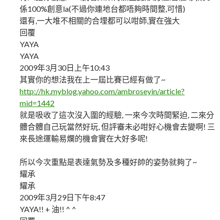
係100%創意la(不過你連地台都唔夠時間整,可惜)
還有,一大堆不相關的合埋都可以咁師,實在強大
回覆
YAYA
YAYA
2009年3月30日上午10:43
其實你的想法我在上一屆比賽已經有做了~
http://hk.myblog.yahoo.com/ambroseyin/article?
mid=1442
就是吸收了這次沒入圍的經驗, 一來今次時間緊迫, 二來分
體合體自己玩當然好玩, 但評審未必咁好心機會去變啊! 三
來長途運輸易爛的機會實在大好多呢!
所以今次重點是表達氣勢及多種好帥的姿勢就夠了~
耀承
耀承
2009年3月29日下午8:47
YAYA!! + 油!! ^ ^