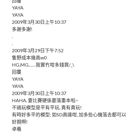
回覆
YAYA
YAYA
2009年3月30日上午10:37
多謝多謝!
.
.
2009年3月29日下午7:52
隻野成本幾高w0
HG,MG……我實冇咁多錢買/_\
回覆
YAYA
YAYA
2009年3月30日上午10:37
HAHA, 要比賽硬係要落重本啦~
不過玩模型是平有平玩, 貴有貴玩!
有時好多平的模型: 如SD高達咁, 加多些心機落去都可以
好挸啊!
卓羲