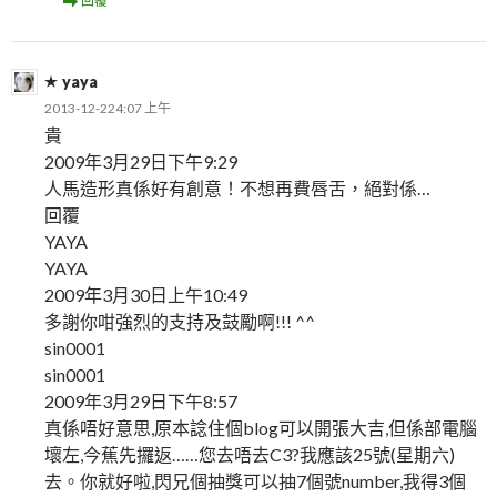
回覆
yaya
2013-12-224:07 上午
貴
2009年3月29日下午9:29
人馬造形真係好有創意！不想再費唇舌，絕對係…
回覆
YAYA
YAYA
2009年3月30日上午10:49
多謝你咁強烈的支持及鼓勵啊!!! ^^
sin0001
sin0001
2009年3月29日下午8:57
真係唔好意思,原本諗住個blog可以開張大吉,但係部電腦
壞左,今蕉先攞返……您去唔去C3?我應該25號(星期六)
去。你就好啦,閃兄個抽獎可以抽7個號number,我得3個