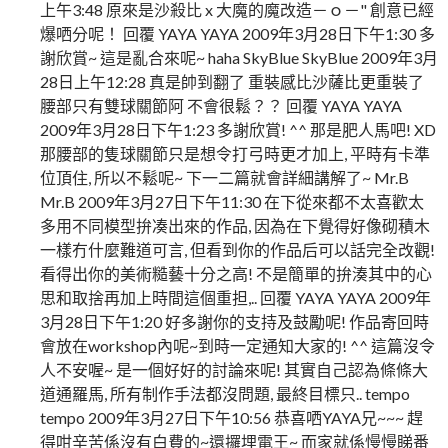
上午3:48 原來是沙殺比 x 大魔的魔改造－ｏ－" 創意已經
爆哂分呢！ 回覆 YAYA YAYA 2009年3月28日下午1:30 多
謝欣賞~ 這是亂合來呢~ haha SkyBlue SkyBlue 2009年3月
28日上午12:28 真是帥到翻了 重裝感比沙薩比更重裝了
腰部只有雙球關節阿 不會很鬆？？ 回覆 YAYA YAYA
2009年3月28日下午1:23 多謝欣賞! ^^ 那是肥人馬吧! XD
那腰部的隻球關節只是想令打弓時更才加上, 平時有卡準
位頂住, 所以不鬆呢~ 下一二篇就會詳細講解了~ Mr.B
Mr.B 2009年3月27日下午11:30 在下從來都不太喜歡太
多用不同模型拚凑出來的作品, 因為在下覺得好像砌積木
一樣冇什麼難道可言, 但看到你的作品后可以話完全改觀!
看得出你的美術糙藝十分之高! 不是簡單的拚湊其中的心
思和取捨再加上時間這個重担,.. 回覆 YAYA YAYA 2009年
3月28日下午1:20 好多謝你的支持及鼓勵呢! 作品寄回時
會放在workshop內呢~到時一定通知大家的! ^^ 這篇沒令
人不安喔~ 是一個好好的討論來呢! 其實自己認為條條大
道通羅馬, 所有制作手法都沒問題, 最終目標只.. tempo
tempo 2009年3月27日下午10:56 恭喜哂YAYA兄~~~ 趕
得咁辛苦係沒有白費的~還攞埋電王~ 而家就係慢慢睇番