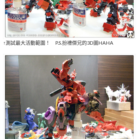
↑測試最大活動範圍！ P.S.扮禮傑兄的3D圖HAHA