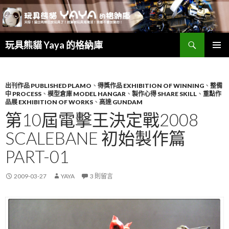
搜
玩具熊貓 Yaya 的格納庫
尋
跳
主要選單
至
主
要
出刊作品 PUBLISHED PLAMO
、
得獎作品 EXHIBITION OF WINNING
、
整備
中 PROCESS
、
模型倉庫 MODEL HANGAR
、
製作心得 SHARE SKILL
、
重點作
內
品展 EXHIBITION OF WORKS
、
高達 GUNDAM
容
第10屆電擊王決定戰2008
SCALEBANE 初始製作篇
PART-01
2009-03-27
YAYA
3 則留言