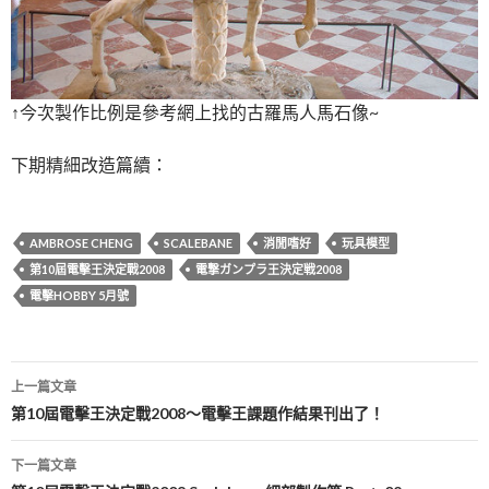
↑今次製作比例是參考網上找的古羅馬人馬石像~
下期精細改造篇續：
AMBROSE CHENG
SCALEBANE
消閒嗜好
玩具模型
第10屆電擊王決定戰2008
電撃ガンプラ王決定戦2008
電擊HOBBY 5月號
文
上一篇文章
章
第10屆電擊王決定戰2008～電擊王課題作結果刊出了！
導
下一篇文章