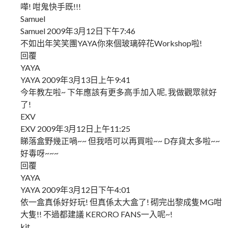
嘩! 咁鬼快手既!!!
Samuel
Samuel 2009年3月12日下午7:46
不如出年笑笑團YAYA你來個玻璃碎花Workshop啦!
回覆
YAYA
YAYA 2009年3月13日上午9:41
今年教左啦~ 下年應該有更多高手加入呢, 我做觀眾就好
了!
EXV
EXV 2009年3月12日上午11:25
睇落盒野幾正喎~~ 但我唔可以再買啦~~ D存貨太多啦~~
好毒呀~~~
回覆
YAYA
YAYA 2009年3月12日下午4:01
依一盒真係好好玩! 但真係太大盒了! 砌完出黎成隻MG咁
大隻!! 不過都建議 KERORO FANS一入呢~!
kit