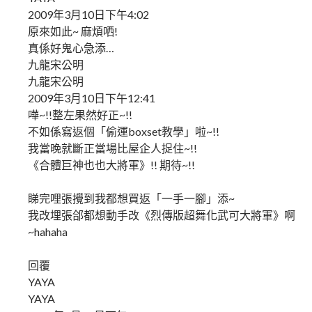
2009年3月10日下午4:02
原來如此~ 麻煩哂!
真係好鬼心急添…
九龍宋公明
九龍宋公明
2009年3月10日下午12:41
嘩~!!整左果然好正~!!
不如係寫返個「偷運boxset教學」啦~!!
我當晚就斷正當場比屋企人捉住~!!
《合體巨神也也大將軍》!! 期待~!!
睇完哩張攪到我都想買返「一手一腳」添~
我改埋張郃都想動手改《烈傳版超舞化武可大將軍》啊
~hahaha
回覆
YAYA
YAYA