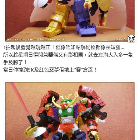
↑拍起後發覺越玩越正！但係唔知點解砌極都係長短腳…
所以趁星期日得閒兼華佬又有影相團，就去左淘大入多一隻
手及腳了！
當日仲撞到SK及紅色惡夢佢地上”賽”倉添！