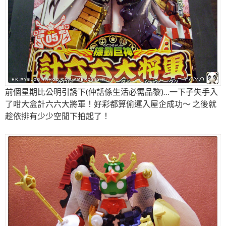
前個星期比公明引誘下(仲話係生活必需品黎)…一下子失手入
了咁大盒計六六大將軍！好彩都算偷運入屋企成功～ 之後就
趁依排有少少空閒下拍起了！