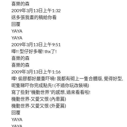
喜樂的森
2009年3月13日上午1:32
送多張我畫的稿給你看
回覆
YAYA
YAYA
2009年3月13日上午9:51
嘩!! 型仔好多喔! thx了!
喜樂的森
喜樂的森
2009年3月13日上午1:16
嘩! 偷膠都好嚴重吓喎! 我都有砌上一隻合體版, 覺得好型,
呢隻睇吓你完成點先! (不過你玩改裝喎)
寫了些對”機動世界”的感想, 過來看看啦!
機動世界·又愛又恨 (內患篇)
機動世界·又愛又恨 (外憂篇)
回覆
YAYA
YAYA