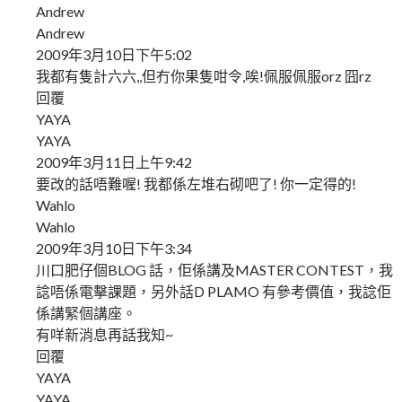
Andrew
Andrew
2009年3月10日下午5:02
我都有隻計六六,,但冇你果隻咁令,唉!佩服佩服orz 囧rz
回覆
YAYA
YAYA
2009年3月11日上午9:42
要改的話唔難喔! 我都係左堆右砌吧了! 你一定得的!
Wahlo
Wahlo
2009年3月10日下午3:34
川口肥仔個BLOG 話，佢係講及MASTER CONTEST，我
諗唔係電擊課題，另外話D PLAMO 有參考價值，我諗佢
係講緊個講座。
有咩新消息再話我知~
回覆
YAYA
YAYA