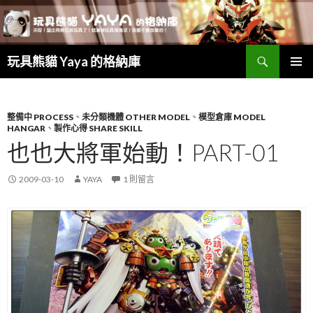
搜
玩具熊貓 Yaya 的格納庫
尋
跳
主要選單
至
主
要
整備中 PROCESS
、
未分類機體 OTHER MODEL
、
模型倉庫 MODEL
HANGAR
、
製作心得 SHARE SKILL
內
也也大將軍始動！PART-01
容
2009-03-10
YAYA
1 則留言