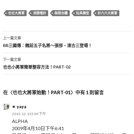
也也大將軍
消閒嗜好
無限合體
玩具模型
計六六大將軍
文
上一篇文章
章
BB三國傳：魏前五子名將～張郃‧渣古三登場！
導
下一篇文章
覽
也也小將軍簡單整容方法！PART-02
在〈也也大將軍始動！PART-01〉中有 1 則留言
yaya
2013-12-133:09 下午
ALPHA
2009年4月10日下午6:41