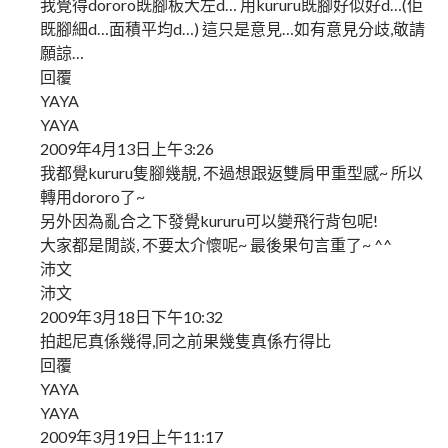
我覺得dororo既腳板大左d… 用kururu既腳好似好d…(佢
既腳細d…面積平均d…) 這只是意見…如有意見分歧,敬請
願諒…
回覆
YAYA
YAYA
2009年4月13日上午3:26
我都覺kururu隻腳幾靚, 不過想跟返雙肩甲重型感~ 所以
轉用dororo了~
另外因為亂合之下發覺kururu可以變飛行背包呢!
大家都是閒談, 不要太介懷呢~ 最後果句言重了~ ^^
沛文
沛文
2009年3月18日下午10:32
拍起尼真係幾得,同之前果幾隻真係冇得比
回覆
YAYA
YAYA
2009年3月19日上午11:17