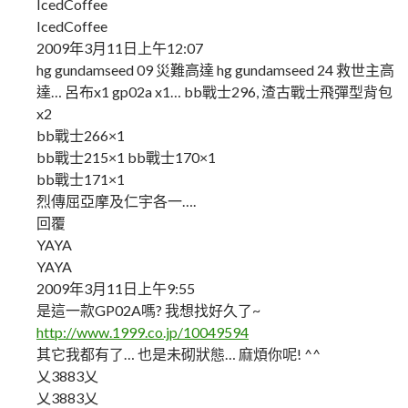
IcedCoffee
IcedCoffee
2009年3月11日上午12:07
hg gundamseed 09 災難高達 hg gundamseed 24 救世主高
達… 呂布x1 gp02a x1… bb戰士296, 渣古戰士飛彈型背包
x2
bb戰士266×1
bb戰士215×1 bb戰士170×1
bb戰士171×1
烈傳屈亞摩及仁宇各一….
回覆
YAYA
YAYA
2009年3月11日上午9:55
是這一款GP02A嗎? 我想找好久了~
http://www.1999.co.jp/10049594
其它我都有了… 也是未砌狀態… 麻煩你呢! ^^
乂3883乂
乂3883乂