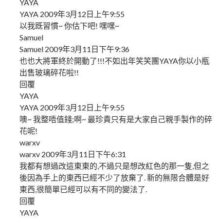
YAYA
YAYA 2009年3月12日上午9:55
以我既習慣~ 你估下吧! 嘿嘿~
Samuel
Samuel 2009年3月11日下午9:36
也也大將軍終於開動了!!!不如出年笑笑團YAYA你以小瓶
出售玻璃碎花啦!!
回覆
YAYA
YAYA 2009年3月12日上午9:55
噢~ 我整唔值錢;啊~ 最珍貴只有是大家自己親手製作的碎
花呢!
warxv
warxv 2009年3月11日下午6:31
我都有想過改這東東的,不過只是想改紅色的那一隻,但之
後因為手上的東西已經不少了放棄了. 新的無限合體是好
東西,很簡單已經可以有不同的變法了.
回覆
YAYA