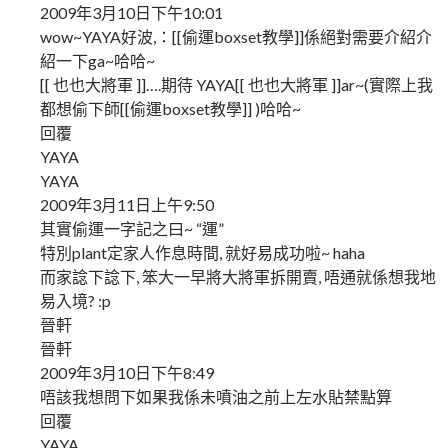
2009年3月10日下午10:01
wow~YAYA好波,：[[偷運boxset教學]]係絕對需要介紹介
紹一下ga~哈哈~
[[ 也也大將軍 ]]….期待 YAYA[[ 也也大將軍 ]]ar~(實際上我
都想偷下師[[偷運boxset教學]] )哈哈~
回覆
YAYA
YAYA
2009年3月11日上午9:50
其實偷運一字記之曰~ “運”
特別plant定家人作息時間, 就好易成功啦~ haha
而家諗下諗下, 笨大一早將大將軍拆開賣, 唔通就係想我地
易入境? :p
晉軒
晉軒
2009年3月10日下午8:49
唔該我想問下如果我係未噴油之前上左水貼禁點算
回覆
YAYA