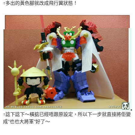
↑多出的黃色腳就改成飛行翼狀態！
↑諗下諗下～橫掂已經唔跟原設定，所以下一步就直接將佢變
成”也也大將軍”好了～