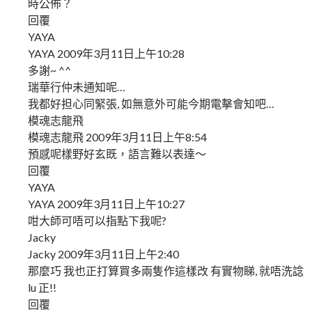
時公佈？
回覆
YAYA
YAYA 2009年3月11日上午10:28
多謝~ ^^
瑞華行仲未通知呢…
我都好担心同緊張, 如無意外可能今期電擊會知吧…
模魂志龍飛
模魂志龍飛 2009年3月11日上午8:54
預感呢樣野好玄既，語言難以表達～
回覆
YAYA
YAYA 2009年3月11日上午10:27
咁大師可唔可以指點下我呢?
Jacky
Jacky 2009年3月11日上午2:40
那麼巧 我也正打算買多兩隻作這樣改 有實物睇, 就唔洗諗
lu 正!!
回覆